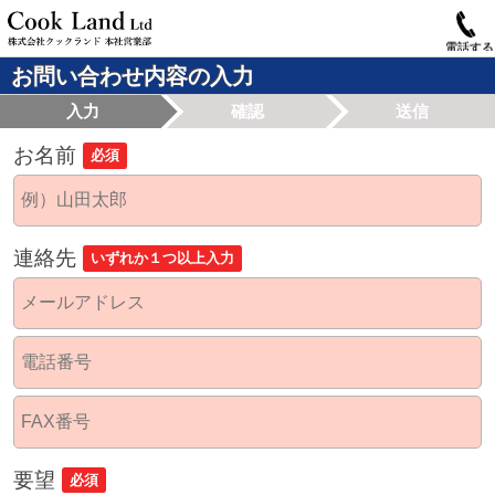
電話する
お問い合わせ内容の入力
入力
確認
送信
お名前
必須
連絡先
いずれか１つ以上入力
要望
必須