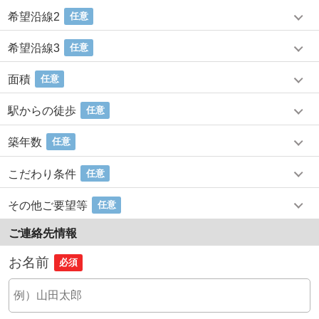
希望沿線2
任意
希望沿線3
任意
面積
任意
駅からの徒歩
任意
築年数
任意
こだわり条件
任意
その他ご要望等
任意
ご連絡先情報
お名前
必須