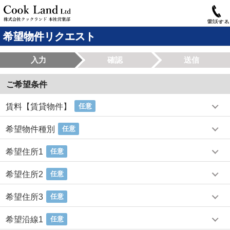
電話する
希望物件リクエスト
入力
確認
送信
ご希望条件
賃料【賃貸物件】
任意
希望物件種別
任意
希望住所1
任意
希望住所2
任意
希望住所3
任意
希望沿線1
任意