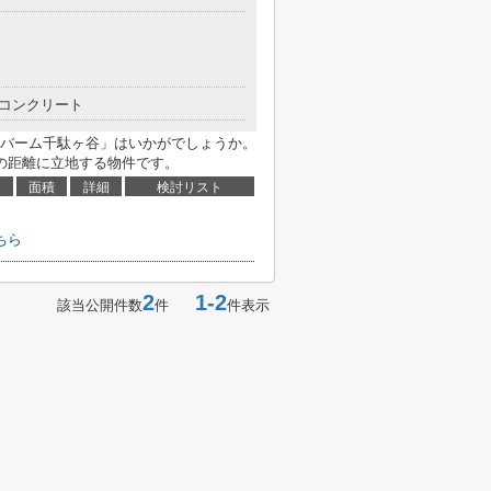
コンクリート
バーム千駄ヶ谷」はいかがでしょうか。
の距離に立地する物件です。
面積
詳細
検討リスト
ちら
2
1-2
該当公開件数
件
件表示