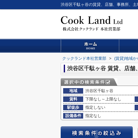
クックランド本社営業部
>
(賃貸)地域
渋谷区千駄ヶ谷 賃貸、店舗
地域
渋谷区千駄ヶ谷
賃料
下限なし～上限なし
駅徒歩
指定しない
設備条件
指定なし