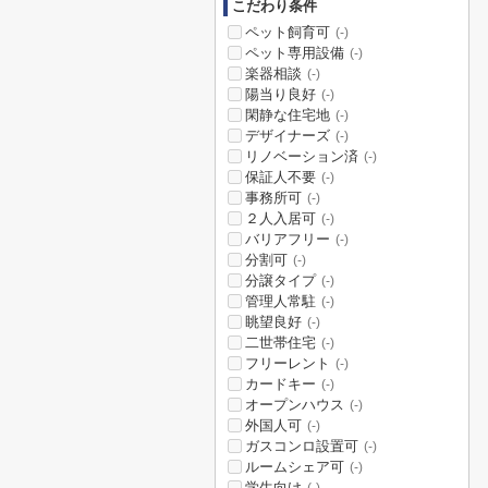
こだわり条件
ペット飼育可
(-)
ペット専用設備
(-)
楽器相談
(-)
陽当り良好
(-)
閑静な住宅地
(-)
デザイナーズ
(-)
リノベーション済
(-)
保証人不要
(-)
事務所可
(-)
２人入居可
(-)
バリアフリー
(-)
分割可
(-)
分譲タイプ
(-)
管理人常駐
(-)
眺望良好
(-)
二世帯住宅
(-)
フリーレント
(-)
カードキー
(-)
オープンハウス
(-)
外国人可
(-)
ガスコンロ設置可
(-)
ルームシェア可
(-)
学生向け