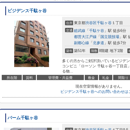
ビジデンス千駄ヶ谷
東京都
渋谷区
千駄ヶ谷
１丁目
住所
交通
総武線
「
千駄ケ谷
」駅 徒歩6分
都営大江戸線
「
国立競技場
」駅 
副都心線
「
北参道
」駅 徒歩7分
築51年
8階建 地下1階
築年
階数
多くの方からご好評頂いているビジデン
コンビニ「ローソン 千駄ヶ谷一丁目店」
る物...
所在階
賃料
管理費・共益費
敷金
礼金
間取り
現在空室情報がありません。
ビジデンス千駄ヶ谷へのお問い合わせは
バーム千駄ヶ谷
東京都
渋谷区
千駄ヶ谷
４丁目9-5