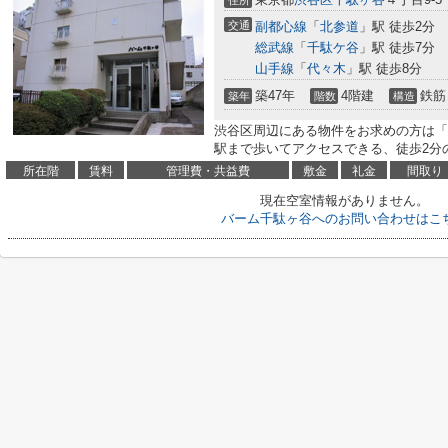
住所
交通
副都心線
「
北参道
」駅 徒歩2分
総武線
「
千駄ケ谷
」駅 徒歩7分
山手線
「
代々木
」駅 徒歩8分
築47年
4階建
鉄筋
築年
階数
構造
渋谷区周辺にある物件をお求めの方は「
駅まで歩いてアクセスできる、徒歩2分
所在階
賃料
管理費・共益費
敷金
礼金
間取り
現在空室情報がありません。
バーム千駄ヶ谷へのお問い合わせはこ