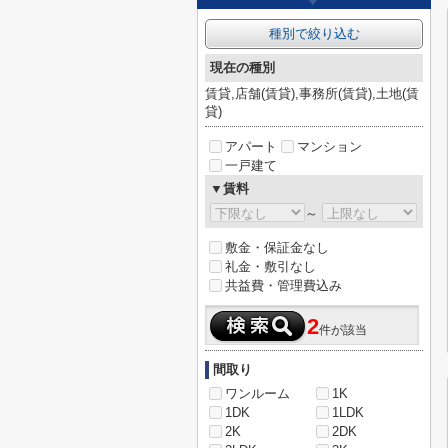
種別で絞り込む
現在の種別
賃貸,店舗(賃貸),事務所(賃貸),土地(賃
貸)
アパート
マンション
一戸建て
▼賃料
～
敷金・保証金なし
礼金・敷引なし
共益費・管理費込み
2
件が該当
間取り
ワンルーム
1K
1DK
1LDK
2K
2DK