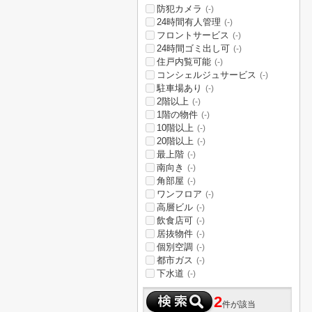
防犯カメラ
(-)
24時間有人管理
(-)
フロントサービス
(-)
24時間ゴミ出し可
(-)
住戸内覧可能
(-)
コンシェルジュサービス
(-)
駐車場あり
(-)
2階以上
(-)
1階の物件
(-)
10階以上
(-)
20階以上
(-)
最上階
(-)
南向き
(-)
角部屋
(-)
ワンフロア
(-)
高層ビル
(-)
飲食店可
(-)
居抜物件
(-)
個別空調
(-)
都市ガス
(-)
下水道
(-)
2
件が該当