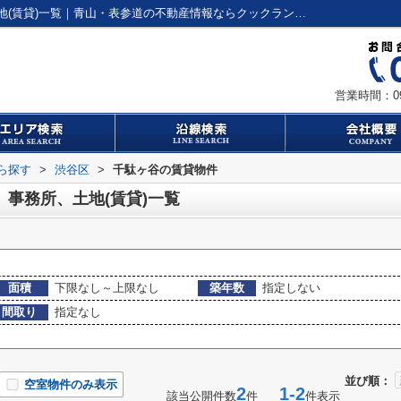
渋谷区千駄ヶ谷の賃貸、店舗、事務所、土地(賃貸)一覧｜青山・表参道の不動産情報ならクックランド本社営業部
営業時間：09:
から探す
>
渋谷区
>
千駄ヶ谷の賃貸物件
、事務所、土地(賃貸)一覧
面積
下限なし～上限なし
築年数
指定しない
間取り
指定なし
並び順：
空室物件のみ表示
2
1-2
該当公開件数
件
件表示