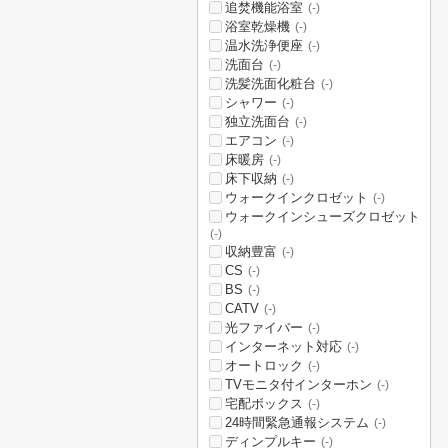
追焚機能浴室
(-)
浴室乾燥機
(-)
温水洗浄便座
(-)
洗面台
(-)
洗髪洗面化粧台
(-)
シャワー
(-)
独立洗面台
(-)
エアコン
(-)
床暖房
(-)
床下収納
(-)
ウォークインクロゼット
(-)
ウォークインシューズクロゼット
(-)
収納豊富
(-)
CS
(-)
BS
(-)
CATV
(-)
光ファイバー
(-)
インターネット対応
(-)
オートロック
(-)
TVモニタ付インターホン
(-)
宅配ボックス
(-)
24時間緊急通報システム
(-)
ディンプルキー
(-)