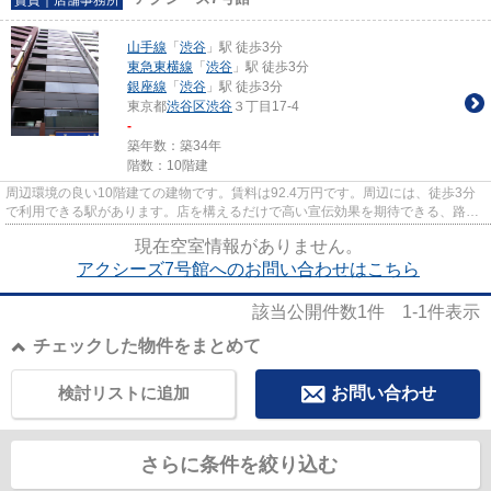
山手線
「
渋谷
」駅 徒歩3分
東急東横線
「
渋谷
」駅 徒歩3分
銀座線
「
渋谷
」駅 徒歩3分
東京都
渋谷区
渋谷
３丁目17-4
-
築年数：築34年
階数：10階建
周辺環境の良い10階建ての建物です。賃料は92.4万円です。周辺には、徒歩3分
で利用できる駅があります。店を構えるだけで高い宣伝効果を期待できる、路面
店。軽飲食入居可能。お気軽に...
現在空室情報がありません。
アクシーズ7号館へのお問い合わせはこちら
該当公開件数
1
件
1-1
件表示
チェックした物件をまとめて
検討リストに追加
お問い合わせ
さらに条件を絞り込む