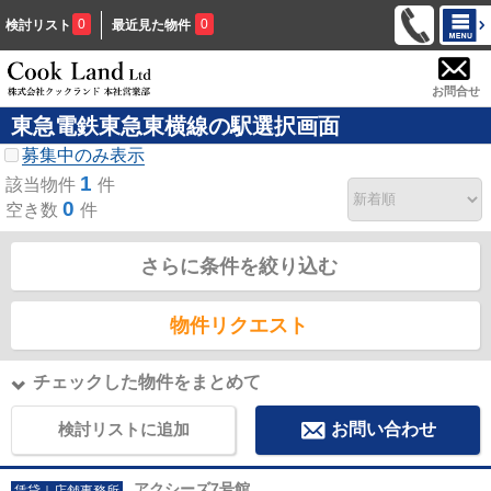
0
0
検討リスト
最近見た物件
お問合せ
東急電鉄東急東横線の駅選択画面
募集中のみ表示
1
該当物件
件
0
空き数
件
さらに条件を絞り込む
物件リクエスト
チェックした物件をまとめて
検討リストに追加
お問い合わせ
アクシーズ7号館
賃貸｜店舗事務所